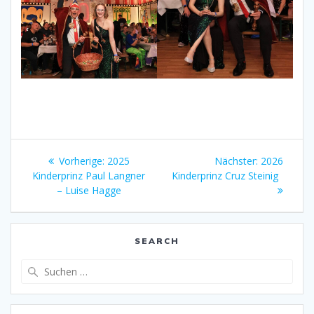
Beitragsnavigation
Vorheriger
Nächster
Vorherige:
2025
Nächster:
2026
Beitrag:
Beitrag:
Kinderprinz Paul Langner
Kinderprinz Cruz Steinig
– Luise Hagge
SEARCH
Suchen
nach: