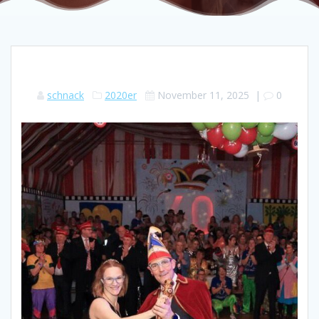
schnack
2020er
November 11, 2025
|
0